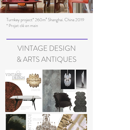
Turnkey project* 260m² Shanghai. China 2019
* Projet clé en m
ain
VINTAGE DESIGN
& ARTS ANTIQUES