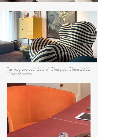
Turnkey project* 230m² Chengdu. China 2022
* Projet clé en m
ain